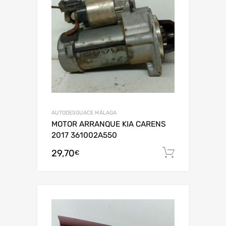
AUTODESGUACE MÁLAGA
MOTOR ARRANQUE KIA CARENS
2017 361002A550
29,70
Añadir al
€