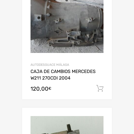
AUTODESGUACE MÁLAGA
CAJA DE CAMBIOS MERCEDES
W211 270CDI 2004
120,00
Añadir al
€