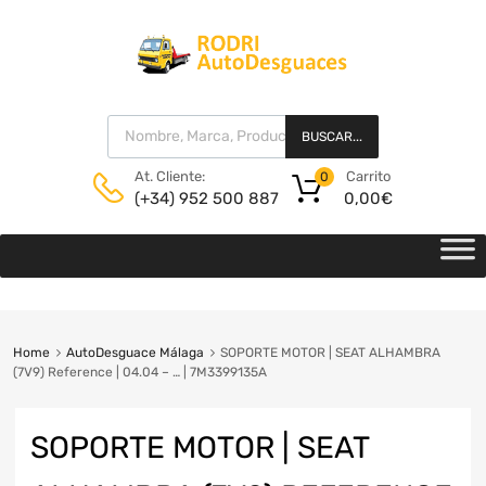
BUSCAR...
Carrito
At. Cliente:
0
0,00
€
(+34) 952 500 887
Home
AutoDesguace Málaga
SOPORTE MOTOR | SEAT ALHAMBRA
(7V9) Reference | 04.04 – … | 7M3399135A
SOPORTE MOTOR | SEAT