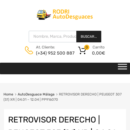
BUSCAR...
Carrito
At. Cliente:
0
0,00
€
(+34) 952 500 887
Home
AutoDesguace Málaga
RETROVISOR DERECHO | PEUGEOT 307
(S1) XR | 04.01 – 12.04 | PP916070
RETROVISOR DERECHO |