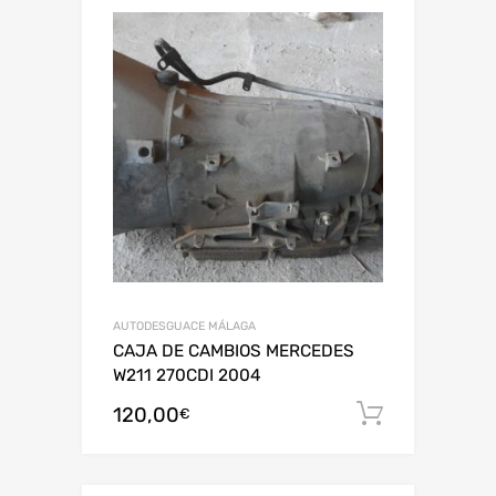
AUTODESGUACE MÁLAGA
CAJA DE CAMBIOS MERCEDES
W211 270CDI 2004
120,00
Añadir al
€