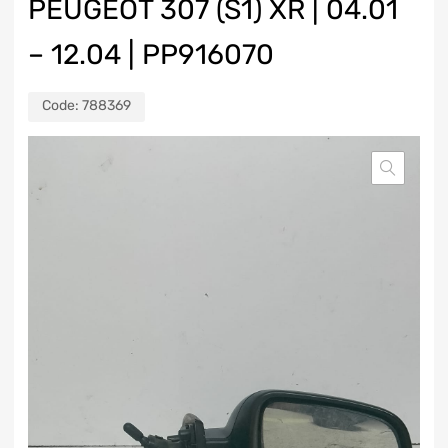
PEUGEOT 307 (S1) XR | 04.01
– 12.04 | PP916070
Code:
788369