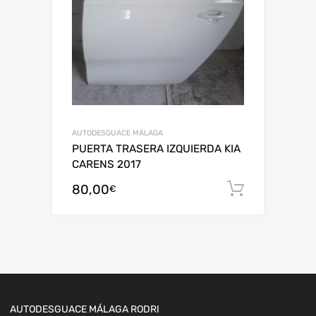
AUTODESGUACE MÁLAGA
PUERTA TRASERA IZQUIERDA KIA
CARENS 2017
80,00
Añadir al
€
AUTODESGUACE MÁLAGA RODRI