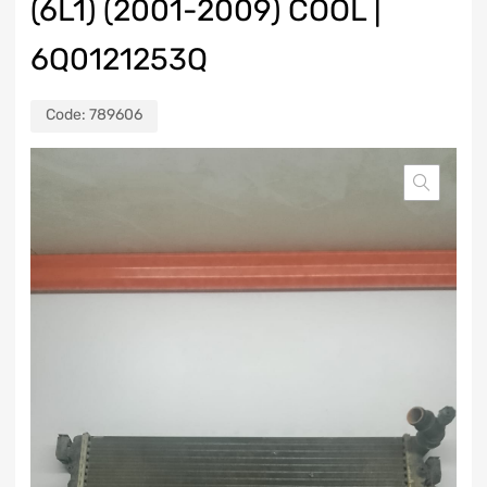
(6L1) (2001-2009) COOL |
6Q0121253Q
Code:
789606