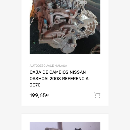
AUTODESGUACE MÁLAGA
CAJA DE CAMBIOS NISSAN
QASHQAI 2008 REFERENCIA:
JG70
199,65
Añadir al
€