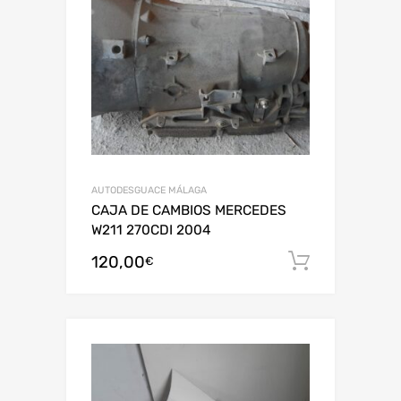
AUTODESGUACE MÁLAGA
CAJA DE CAMBIOS MERCEDES
W211 270CDI 2004
120,00
Añadir al
€