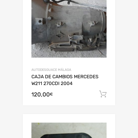
AUTODESGUACE MÁLAGA
CAJA DE CAMBIOS MERCEDES
W211 270CDI 2004
120,00
Añadir al
€