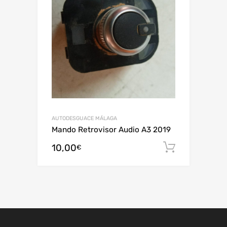
AUTODESGUACE MÁLAGA
Mando Retrovisor Audio A3 2019
10,00
Añadir al
€