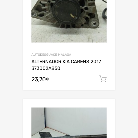
AUTODESGUACE MÁLAGA
ALTERNADOR KIA CARENS 2017
373002A850
23,70
Añadir al
€