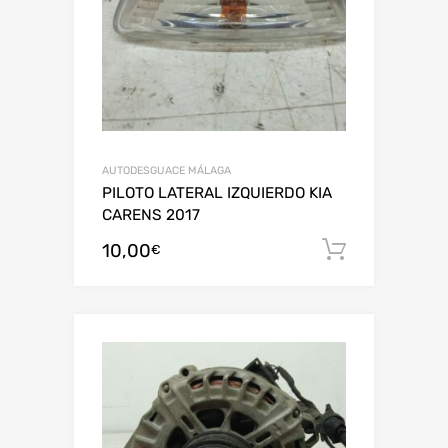
AUTODESGUACE MÁLAGA
PILOTO LATERAL IZQUIERDO KIA
CARENS 2017
10,00
Añadir al
€