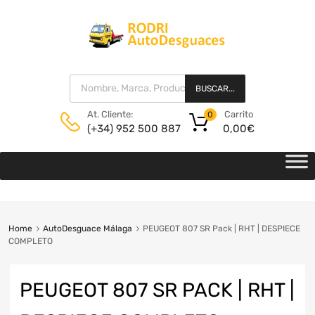
BUSCAR...
Carrito
At. Cliente:
0
0,00
€
(+34) 952 500 887
Home
AutoDesguace Málaga
PEUGEOT 807 SR Pack | RHT | DESPIECE
COMPLETO
PEUGEOT 807 SR PACK | RHT |