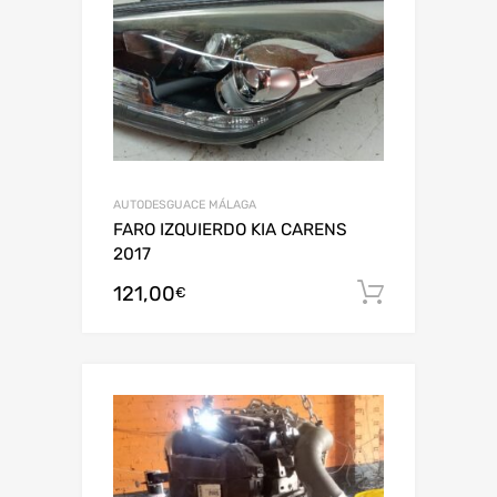
AUTODESGUACE MÁLAGA
FARO IZQUIERDO KIA CARENS
2017
121,00
Añadir al
€