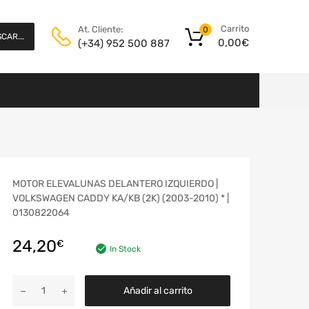
Carrito
At. Cliente:
0
CAR...
0,00
€
(+34) 952 500 887
MOTOR ELEVALUNAS DELANTERO IZQUIERDO |
VOLKSWAGEN CADDY KA/KB (2K) (2003-2010) * |
0130822064
24,20
€
In Stock
Añadir al carrito