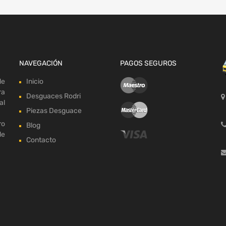
NAVEGACIÓN
PAGOS SEGUROS
de
Inicio
ra
Desguaces Rodri
al
Piezas Desguace
ro
Blog
de
Contacto