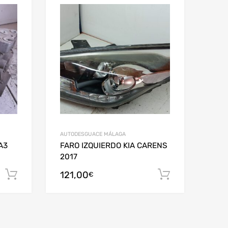
AUTODESGUACE MÁLAGA
A3
FARO IZQUIERDO KIA CARENS
2017
121,00
Añadir al carrito
Añadir al c
€