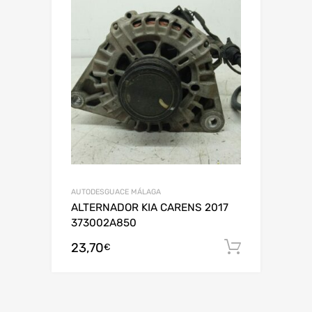
AUTODESGUACE MÁLAGA
ALTERNADOR KIA CARENS 2017
373002A850
23,70
Añadir al
€