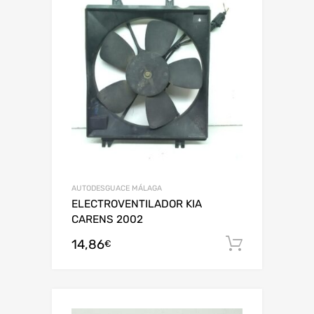
AUTODESGUACE MÁLAGA
ELECTROVENTILADOR KIA
CARENS 2002
14,86
Añadir al
€