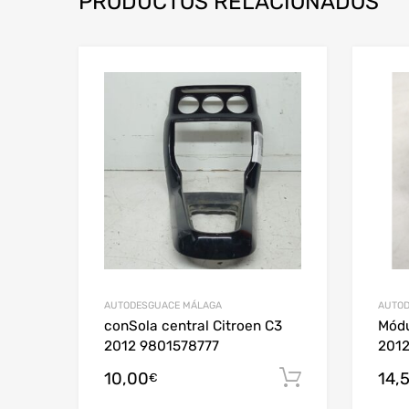
PRODUCTOS RELACIONADOS
AUTODESGUACE MÁLAGA
AUTOD
conSola central Citroen C3
Módu
2012 9801578777
201
10,00
14,
Añadir al c
€