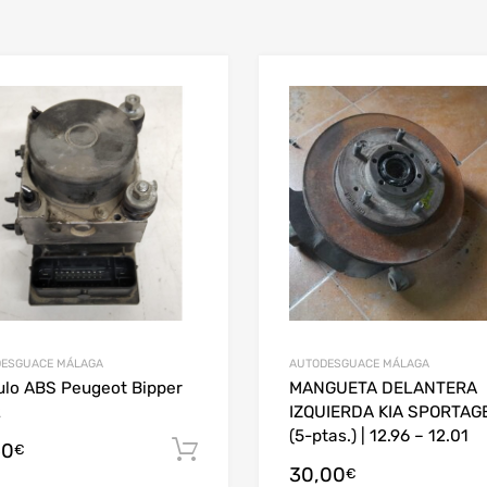
ESGUACE MÁLAGA
AUTODESGUACE MÁLAGA
lo ABS Peugeot Bipper
MANGUETA DELANTERA
2
IZQUIERDA KIA SPORTAG
(5-ptas.) | 12.96 – 12.01
50
arrito
Añadir al carrito
€
30,00
€