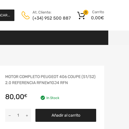
Carrito
At. Cliente:
0
CAR...
0,00
€
(+34) 952 500 887
MOTOR COMPLETO PEUGEOT 406 COUPE (S1/S2)
2.0 REFERENCIA RFNEW10J4 RFN
80,00
€
In Stock
Añadir al carrito