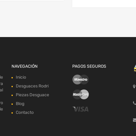
NAVEGACIÓN
PAGOS SEGUROS
de
Inicio
ra
Desguaces Rodri
al
Piezas Desguace
ro
Blog
de
Contacto