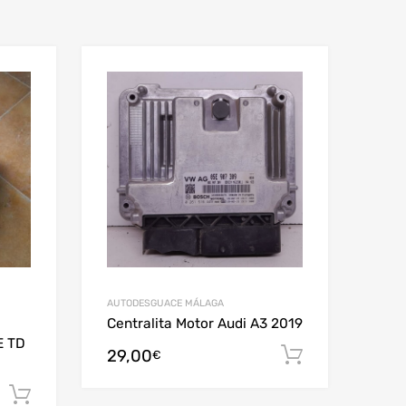
AUTODESGUACE MÁLAGA
Centralita Motor Audi A3 2019
E TD
29,00
Añadir al c
€
Añadir al carrito