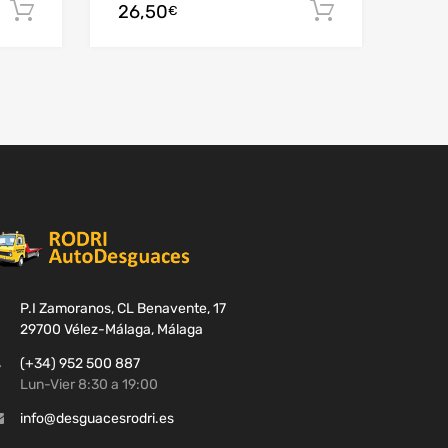
26,50
Añadir al carrito
Añadir al c
€
P.I Zamoranos, CL Benavente, 17
29700 Vélez-Málaga, Málaga
(+34) 952 500 887
Lun-Vier 8:30 a 19:00
info@desguacesrodri.es