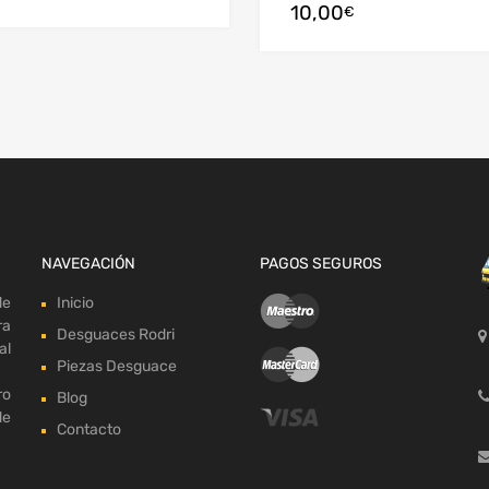
10,00
arrito
€
NAVEGACIÓN
PAGOS SEGUROS
de
Inicio
ra
Desguaces Rodri
al
Piezas Desguace
ro
Blog
de
Contacto