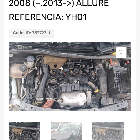
2008 (–.2013->) ALLURE
REFERENCIA: YH01
Code:
ID: 753727-1