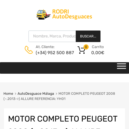
BUSCAR...
Carrito
At. Cliente:
0
0,00
€
(+34) 952 500 887
Home
AutoDesguace Málaga
MOTOR COMPLETO PEUGEOT 2008
(–.2013->) ALLURE REFERENCIA: YH01
MOTOR COMPLETO PEUGEOT