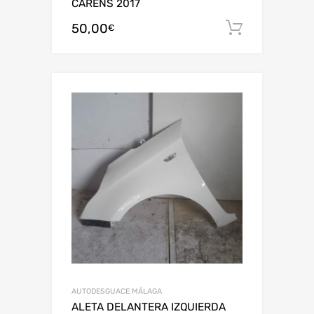
CARENS 2017
50,00
Añadir al
€
AUTODESGUACE MÁLAGA
ALETA DELANTERA IZQUIERDA