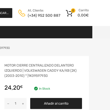
Carrito
At. Cliente:
0
CAR...
0,00
€
(+34) 952 500 887
959793G
MOTOR CIERRE CENTRALIZADO DELANTERO
IZQUIERDO | VOLKSWAGEN CADDY KA/KB (2K)
(2003-2010) * |1K0959793G
24,20
€
In Stock
Añadir al carrito