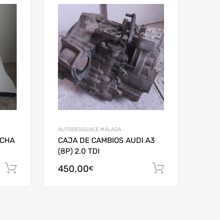
AUTODESGUACE MÁLAGA
ECHA
CAJA DE CAMBIOS AUDI A3
(8P) 2.0 TDI
450,00
Añadir al carrito
Añadir al c
€