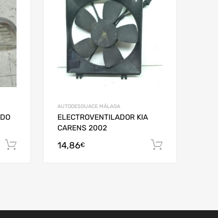
AUTODESGUACE MÁLAGA
RDO
ELECTROVENTILADOR KIA
CARENS 2002
14,86
Añadir al carrito
Añadir al c
€