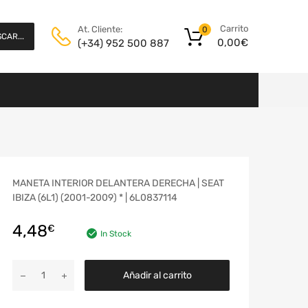
Carrito
At. Cliente:
0
CAR...
0,00
€
(+34) 952 500 887
MANETA INTERIOR DELANTERA DERECHA | SEAT
IBIZA (6L1) (2001-2009) * | 6L0837114
4,48
€
In Stock
Añadir al carrito