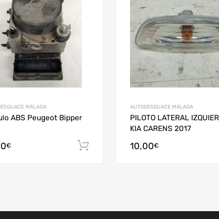
ESGUACE MÁLAGA
AUTODESGUACE MÁLAGA
lo ABS Peugeot Bipper
PILOTO LATERAL IZQUIE
2
KIA CARENS 2017
arrito
50
10,00
Añadir al carrito
€
€