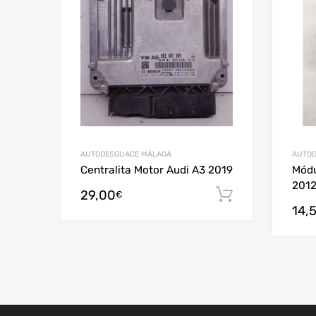
AUTODESGUACE MÁLAGA
AUTOD
Centralita Motor Audi A3 2019
Módu
201
29,00
Añadir al c
€
14,