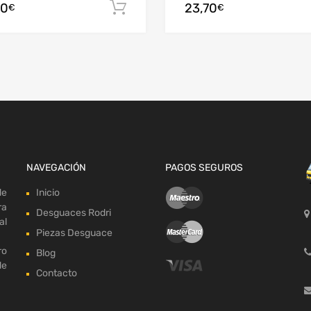
70
23,70
arrito
Añadir al carrito
€
€
NAVEGACIÓN
PAGOS SEGUROS
de
Inicio
ra
Desguaces Rodri
al
Piezas Desguace
ro
Blog
de
Contacto