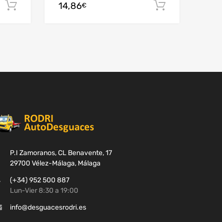
14,86
Añadir al carrito
Añadir al c
€
P.I Zamoranos, CL Benavente, 17
29700 Vélez-Málaga, Málaga
(+34) 952 500 887
Lun-Vier 8:30 a 19:00
info@desguacesrodri.es