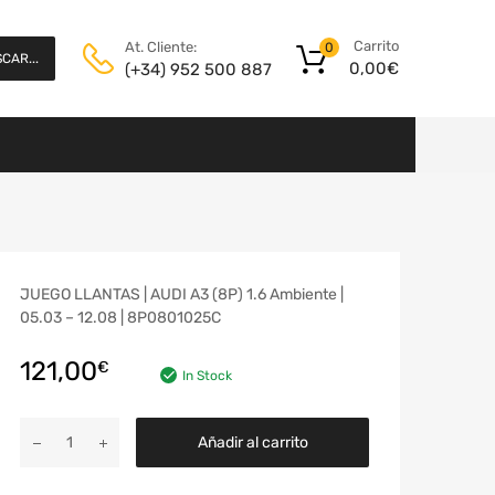
Carrito
At. Cliente:
0
CAR...
0,00
€
(+34) 952 500 887
JUEGO LLANTAS | AUDI A3 (8P) 1.6 Ambiente |
05.03 – 12.08 | 8P0801025C
121,00
€
In Stock
Añadir al carrito