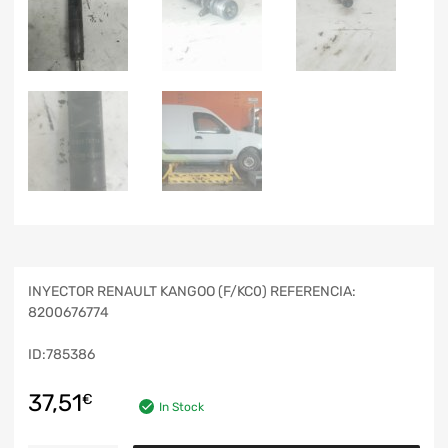
INYECTOR RENAULT KANGOO (F/KC0) REFERENCIA:
8200676774
ID:785386
37,51
€
In Stock