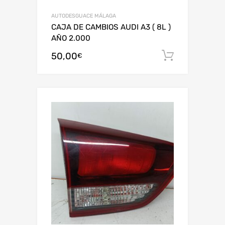
AUTODESGUACE MÁLAGA
CAJA DE CAMBIOS AUDI A3 ( 8L )
AÑO 2.000
50,00
Añadir al
€