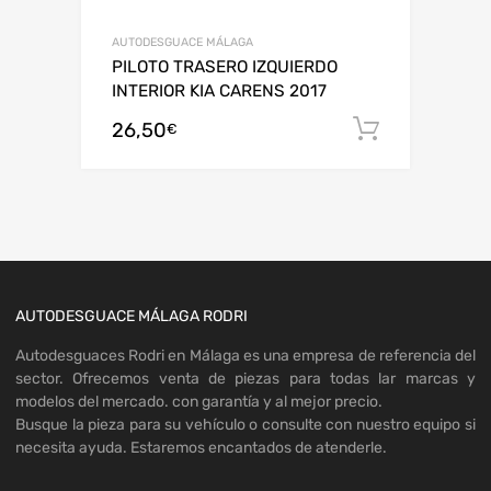
AUTODESGUACE MÁLAGA
PILOTO TRASERO IZQUIERDO
INTERIOR KIA CARENS 2017
26,50
Añadir al
€
AUTODESGUACE MÁLAGA RODRI
Autodesguaces Rodri en Málaga es una empresa de referencia del
sector. Ofrecemos venta de piezas para todas lar marcas y
modelos del mercado. con garantía y al mejor precio.
Busque la pieza para su vehículo o consulte con nuestro equipo si
necesita ayuda. Estaremos encantados de atenderle.