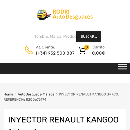
BUSCAR...
Carrito
At. Cliente:
0
0,00
€
(+34) 952 500 887
Home
AutoDesguace Málaga
INYECTOR RENAULT KANGOO (F/KC0)
REFERENCIA: 8200676774
INYECTOR RENAULT KANGOO