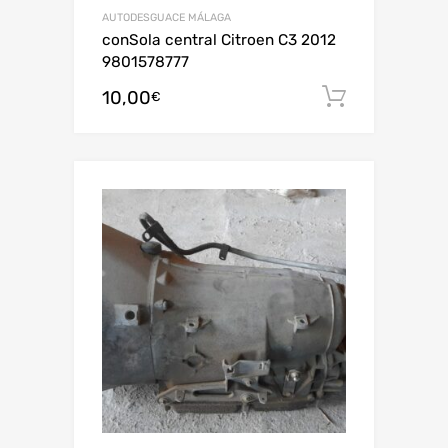
AUTODESGUACE MÁLAGA
conSola central Citroen C3 2012
9801578777
10,00
Añadir al
€