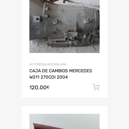
AUTODESGUACE MÁLAGA
CAJA DE CAMBIOS MERCEDES
W211 270CDI 2004
120,00
Añadir al
€