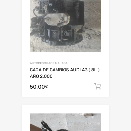
AUTODESGUACE MÁLAGA
CAJA DE CAMBIOS AUDI A3 ( 8L )
AÑO 2.000
50,00
Añadir al
€