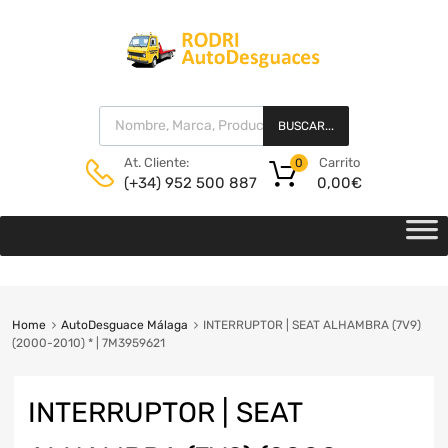
BUSCAR...
Carrito
At. Cliente:
0
0,00
€
(+34) 952 500 887
Home
AutoDesguace Málaga
INTERRUPTOR | SEAT ALHAMBRA (7V9)
(2000-2010) * | 7M3959621
INTERRUPTOR | SEAT