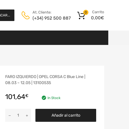
Carrito
At. Cliente:
0
CAR...
0,00
€
(+34) 952 500 887
FARO IZQUIERDO | OPEL CORSA C Blue Line |
08.03 – 12.05 | 13100535
101,64
€
In Stock
Añadir al carrito