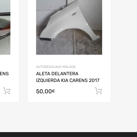
AUTODESGUACE MÁLAGA
RENS
ALETA DELANTERA
IZQUIERDA KIA CARENS 2017
50,00
Añadir al carrito
Añadir al c
€