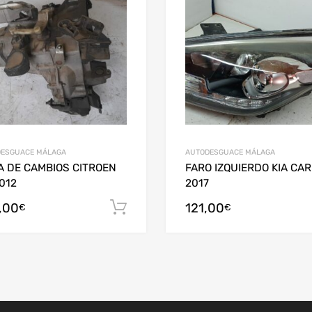
ESGUACE MÁLAGA
AUTODESGUACE MÁLAGA
A DE CAMBIOS CITROEN
FARO IZQUIERDO KIA CA
012
2017
,00
121,00
arrito
Añadir al carrito
€
€