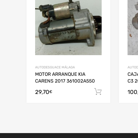
AUTODESGUACE MÁLAGA
AUTOD
MOTOR ARRANQUE KIA
CAJ
CARENS 2017 361002A550
C3 2
29,70
100
Añadir al c
€