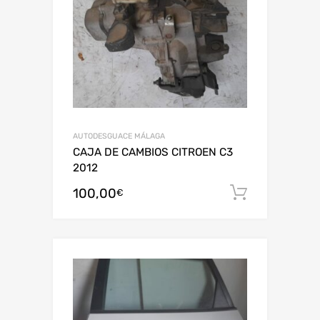
AUTODESGUACE MÁLAGA
CAJA DE CAMBIOS CITROEN C3
2012
100,00
Añadir al
€