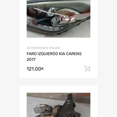
AUTODESGUACE MÁLAGA
FARO IZQUIERDO KIA CARENS
2017
121,00
Añadir al
€