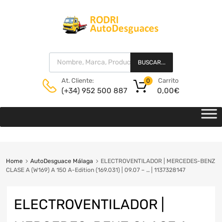
BUSCAR...
Carrito
At. Cliente:
0
0,00
€
(+34) 952 500 887
Home
AutoDesguace Málaga
ELECTROVENTILADOR | MERCEDES-BENZ
CLASE A (W169) A 150 A-Edition (169.031) | 09.07 – … | 1137328147
ELECTROVENTILADOR |