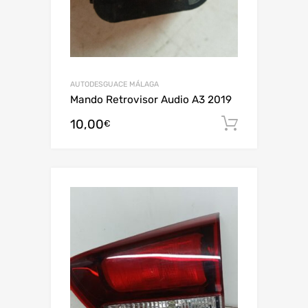
AUTODESGUACE MÁLAGA
Mando Retrovisor Audio A3 2019
10,00
Añadir al
€