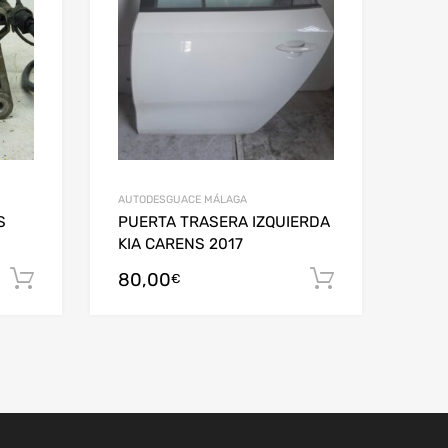
AUTODESGUACE MÁLAGA
S
PUERTA TRASERA IZQUIERDA
KIA CARENS 2017
80,00
Añadir al carrito
Añadir al c
€