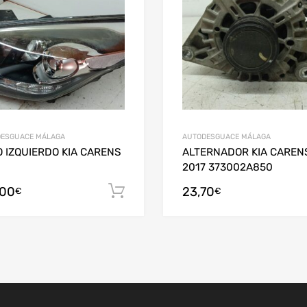
ESGUACE MÁLAGA
AUTODESGUACE MÁLAGA
 IZQUIERDO KIA CARENS
ALTERNADOR KIA CAREN
2017 373002A850
,00
23,70
arrito
Añadir al carrito
€
€