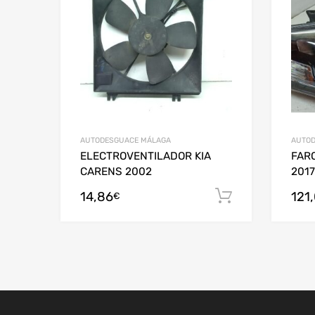
AUTODESGUACE MÁLAGA
AUTOD
ELECTROVENTILADOR KIA
FARO
CARENS 2002
2017
14,86
121
Añadir al c
€