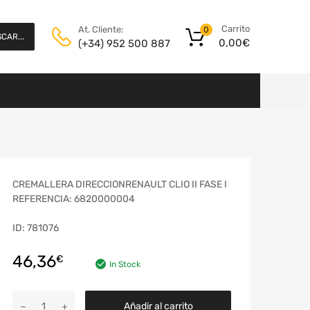
Carrito
At. Cliente:
0
CAR...
0,00
€
(+34) 952 500 887
CREMALLERA DIRECCIONRENAULT CLIO II FASE I
REFERENCIA: 6820000004
ID: 781076
46,36
€
In Stock
Añadir al carrito