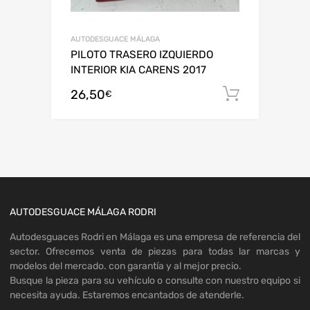
AUTODESGUACE MÁLAGA
PILOTO TRASERO IZQUIERDO
INTERIOR KIA CARENS 2017
26,50
Añadir al
€
AUTODESGUACE MÁLAGA RODRI
Autodesguaces Rodri en Málaga es una empresa de referencia del
sector. Ofrecemos venta de piezas para todas lar marcas y
modelos del mercado. con garantía y al mejor precio.
Busque la pieza para su vehículo o consulte con nuestro equipo si
necesita ayuda. Estaremos encantados de atenderle.