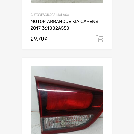
AUTODESGUACE MÁLAGA
MOTOR ARRANQUE KIA CARENS
2017 361002A550
29,70
Añadir al
€