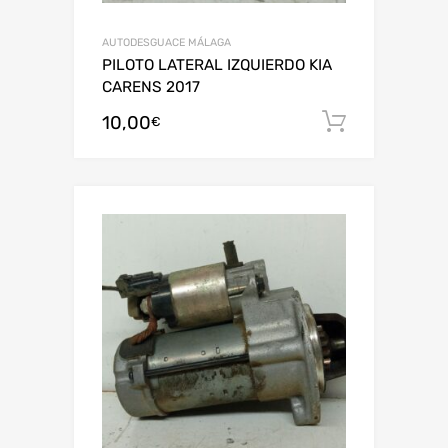
AUTODESGUACE MÁLAGA
PILOTO LATERAL IZQUIERDO KIA
CARENS 2017
10,00
Añadir al
€