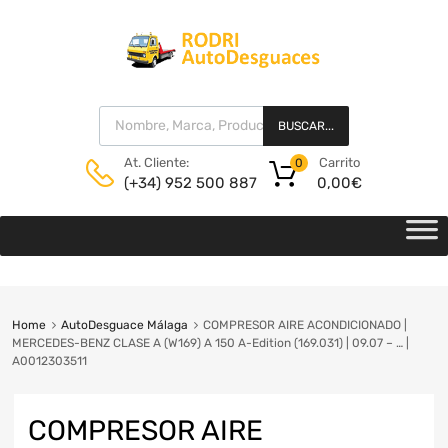
BUSCAR...
Carrito
At. Cliente:
0
0,00
€
(+34) 952 500 887
Home
AutoDesguace Málaga
COMPRESOR AIRE ACONDICIONADO |
MERCEDES-BENZ CLASE A (W169) A 150 A-Edition (169.031) | 09.07 – … |
A0012303511
COMPRESOR AIRE