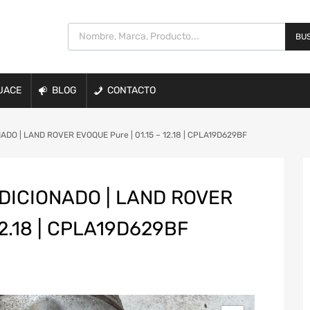
BUS
UACE
BLOG
CONTACTO
O | LAND ROVER EVOQUE Pure | 01.15 – 12.18 | CPLA19D629BF
ICIONADO | LAND ROVER
12.18 | CPLA19D629BF