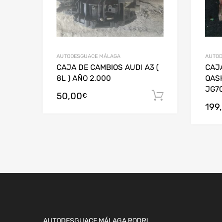
AUTODESGUACE MÁLAGA
AUTOD
CAJA DE CAMBIOS AUDI A3 (
CAJ
8L ) AÑO 2.000
QAS
JG7
50,00
Añadir al c
€
199
AUTODESGUACE MÁLAGA RODRI