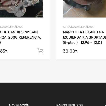
ESGUACE MÁLAGA
AUTODESGUACE MÁLAGA
A DE CAMBIOS NISSAN
MANGUETA DELANTERA
HQAI 2008 REFERENCIA:
IZQUIERDA KIA SPORTAG
0
(5-ptas.) | 12.96 – 12.01
arrito
,65
30,00
Añadir al carrito
€
€
NAVEGACIÓN
PAGOS SEGUROS