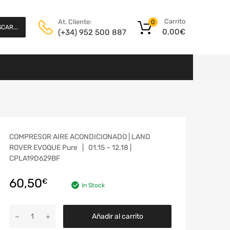
Carrito
At. Cliente:
0
CAR...
0,00
€
(+34) 952 500 887
COMPRESOR AIRE ACONDICIONADO | LAND
ROVER EVOQUE Pure | 01.15 – 12.18 |
CPLA19D629BF
60,50
€
In Stock
Añadir al carrito