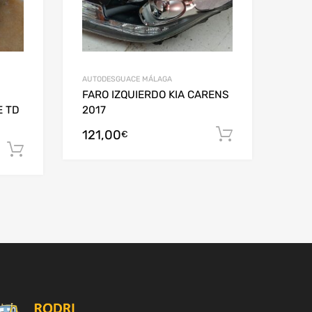
AUTODESGUACE MÁLAGA
FARO IZQUIERDO KIA CARENS
E TD
2017
121,00
Añadir al c
€
Añadir al carrito