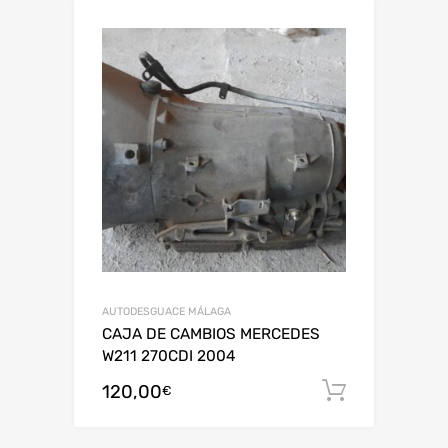
AUTODESGUACE MÁLAGA
CAJA DE CAMBIOS MERCEDES
W211 270CDI 2004
120,00
Añadir al
€