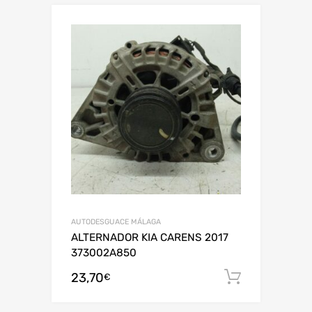
AUTODESGUACE MÁLAGA
ALTERNADOR KIA CARENS 2017
373002A850
23,70
Añadir al
€