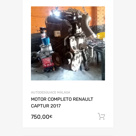
AUTODESGUACE MÁLAGA
MOTOR COMPLETO RENAULT
CAPTUR 2017
750,00
Añadir al
€