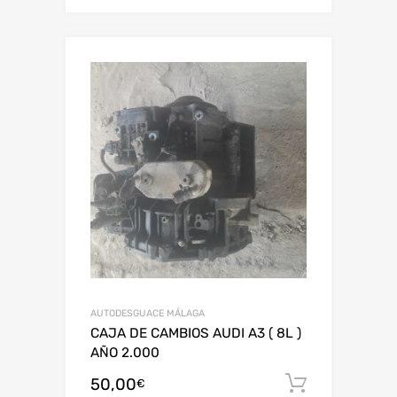
AUTODESGUACE MÁLAGA
CAJA DE CAMBIOS AUDI A3 ( 8L )
AÑO 2.000
50,00
Añadir al
€