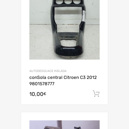
AUTODESGUACE MÁLAGA
conSola central Citroen C3 2012
9801578777
10,00
Añadir al
€