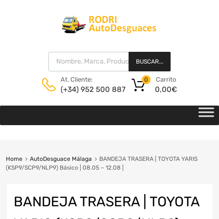
BUSCAR...
Carrito
At. Cliente:
0
0,00
€
(+34) 952 500 887
Home
AutoDesguace Málaga
BANDEJA TRASERA | TOYOTA YARIS
(KSP9/SCP9/NLP9) Básico | 08.05 – 12.08 |
BANDEJA TRASERA | TOYOTA