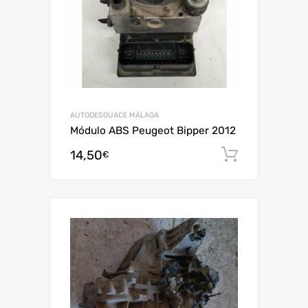
AUTODESGUACE MÁLAGA
Módulo ABS Peugeot Bipper 2012
14,50
Añadir al
€