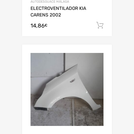
AUTODESGUACE MÁLAGA
ELECTROVENTILADOR KIA
CARENS 2002
14,86
Añadir al
€