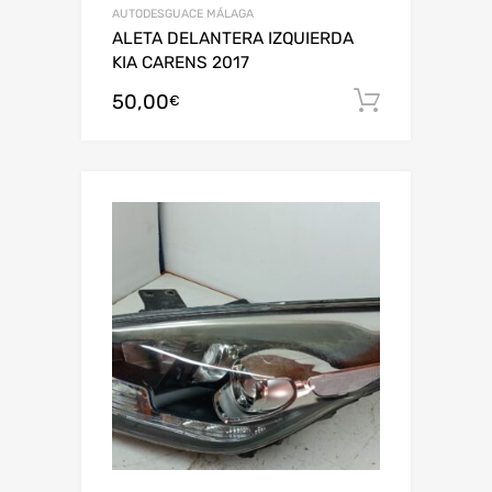
AUTODESGUACE MÁLAGA
ALETA DELANTERA IZQUIERDA
KIA CARENS 2017
50,00
Añadir al
€