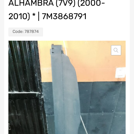
ALHAMBRA (7V9) (2000-
2010) * | 7M3868791
Code:
787874