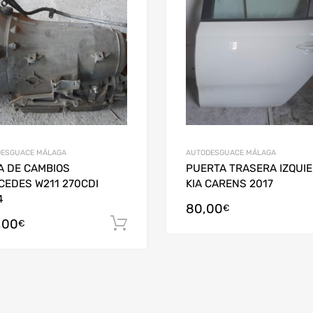
ESGUACE MÁLAGA
AUTODESGUACE MÁLAGA
A DE CAMBIOS
PUERTA TRASERA IZQUI
CEDES W211 270CDI
KIA CARENS 2017
4
80,00
arrito
€
,00
Añadir al carrito
€