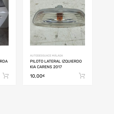
AUTODESGUACE MÁLAGA
ERDA
PILOTO LATERAL IZQUIERDO
KIA CARENS 2017
10,00
Añadir al carrito
Añadir al c
€