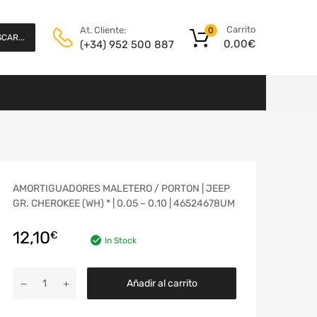
Carrito
At. Cliente:
0
CAR...
0,00
€
(+34) 952 500 887
AMORTIGUADORES MALETERO / PORTON | JEEP
GR. CHEROKEE (WH) * | 0.05 – 0.10 | 46524678UM
12,10
€
In Stock
Añadir al carrito