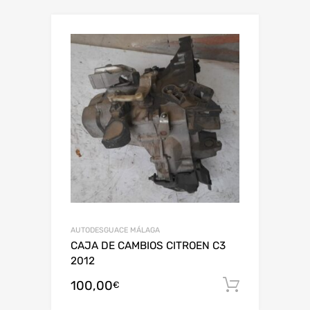
AUTODESGUACE MÁLAGA
CAJA DE CAMBIOS CITROEN C3
2012
100,00
Añadir al
€