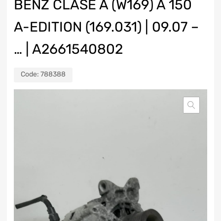
BENZ CLASE A (W169) A 150
A-EDITION (169.031) | 09.07 –
… | A2661540802
Code:
788388