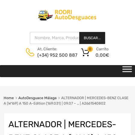
BUSCAR...
Carrito
At. Cliente:
0
0,00
€
(+34) 952 500 887
Home
AutoDesguace Málaga
ALTERNADOR | MERCEDES-BENZ CLASE
A (W169) A 150 A-Edition (169.031) | 09.07 – … | A2661540802
ALTERNADOR | MERCEDES-